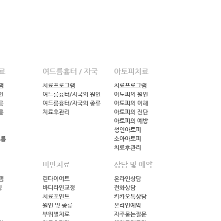
료
여드름흉터／자국
아토피치료
램
치료프로그램
치료프로그램
인
여드름흉터/자국의 원인
아토피의 원인
름
여드름흉터/자국의 종류
아토피의 이해
름
치료후관리
아토피의 진단
아토피의 예방
성인아토피
드름
소아아토피
치료후관리
비만치료
상담 및 예약
램
린다이어트
온라인상담
팅
바디라인교정
전화상담
치료포인트
카카오톡상담
원인 및 종류
온라인예약
부위별치료
자주묻는질문