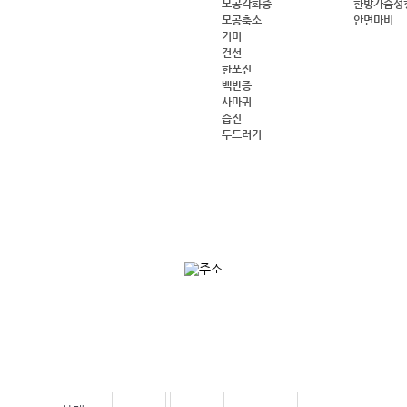
모공각화증
한방가슴성
모공축소
안면마비
기미
건선
한포진
백반증
사마귀
습진
두드러기