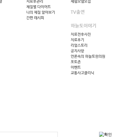
형
치료후관리
체험모델모집
체질별 다이어트
TV출연
나의 체질 알아보기
간편 레시피
하늘토이야기
치료전후사진
치료후기
리얼스토리
공지사항
언론속의 하늘토한의원
포토존
이벤트
교통사고클리닉