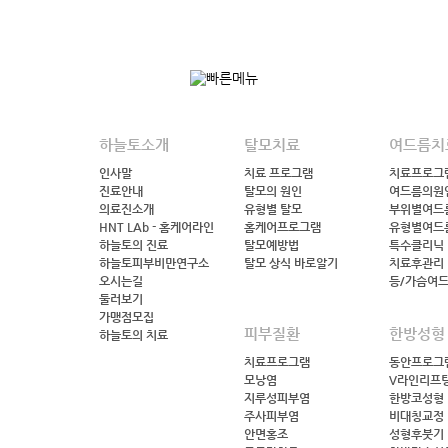
하늘토소개
탈모치료
여드름치
인사말
치료 프로그램
치료프로그
진료안내
탈모의 원인
여드름의원
의료진소개
유형별 탈모
부위별여드
HNT LAb - 홈케어라인
홈케어프로그램
유형별여드
하늘토의 진료
탈모예방법
특수클리닉
하늘토피부비만연구소
탈모 상식 바로알기
치료후관리
오시는길
등/가슴여
둘러보기
가맹점모집
피부질환
한방성형
하늘토의 치료
치료프로그램
동안프로그
모낭염
V라인리프
지루성피부염
한방코성형
주사피부염
비대칭교정
안면홍조
성형후붓기