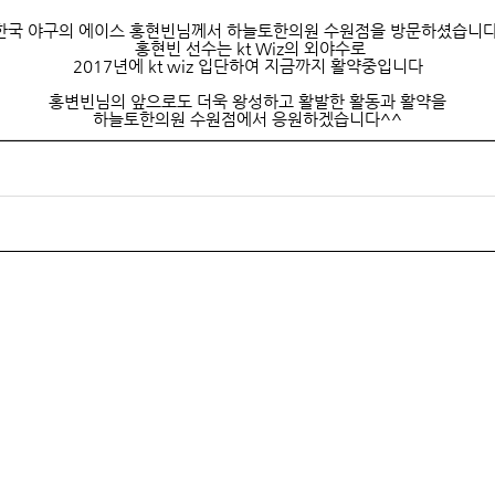
한국 야구
의 에이스 홍현빈
님께서 하늘토한의원 수원점을 방문하셨습니다
홍현빈 선수는
kt Wiz의 외야수
로
2017년에
kt wiz 입단
하여 지금까지 활약중입니다
홍변빈
님의 앞으로도 더욱 왕성하고 활발한 활동과 활약을
하늘토한의원 수원점에서 응원하겠습니다^^